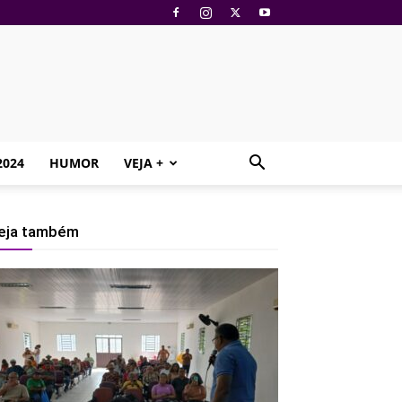
2024
HUMOR
VEJA +
eja também