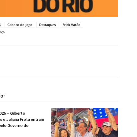
6
Caboco do jogo
Destaques
Erick Varão
nça
tor
26 – Gilberto
 e Juliana Frota entram
pelo Governo do