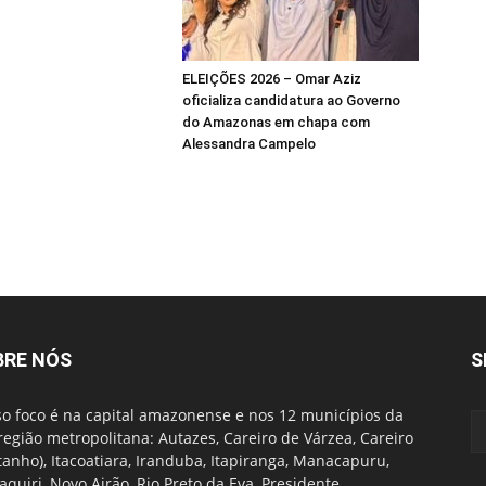
ELEIÇÕES 2026 – Omar Aziz
oficializa candidatura ao Governo
do Amazonas em chapa com
Alessandra Campelo
BRE NÓS
S
o foco é na capital amazonense e nos 12 municípios da
região metropolitana: Autazes, Careiro de Várzea, Careiro
tanho), Itacoatiara, Iranduba, Itapiranga, Manacapuru,
quiri, Novo Airão, Rio Preto da Eva, Presidente