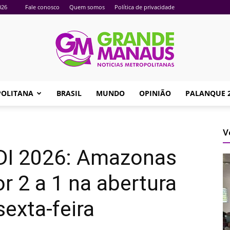
026
Fale conosco
Quem somos
Política de privacidade
POLITANA
BRASIL
MUNDO
OPINIÃO
PALANQUE 
Portal
V
I 2026: Amazonas
Grande
 2 a 1 na abertura
sexta-feira