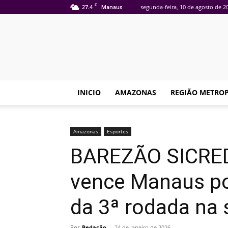
C
27.4
segunda-feira, 10 de agosto de 2
Manaus
INICIO
AMAZONAS
REGIÃO METRO
Amazonas
Esportes
BAREZÃO SICRED
vence Manaus por
da 3ª rodada na 
Por
Redação
-
24 de janeiro de 2026