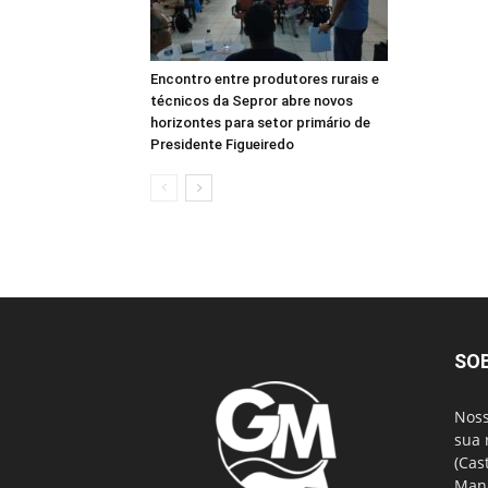
Encontro entre produtores rurais e
técnicos da Sepror abre novos
horizontes para setor primário de
Presidente Figueiredo
SO
Noss
sua 
(Cas
Mana