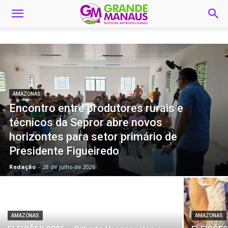
AMAZONAS
Encontro entre produtores rurais e
técnicos da Sepror abre novos
horizontes para setor primário de
Presidente Figueiredo
Redação
-
28 de julho de 2026
AMAZONAS
AMAZONAS