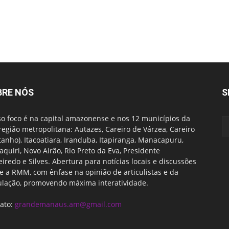
BRE NÓS
S
o foco é na capital amazonense e nos 12 municípios da
região metropolitana: Autazes, Careiro de Várzea, Careiro
tanho), Itacoatiara, Iranduba, Itapiranga, Manacapuru,
quiri, Novo Airão, Rio Preto da Eva, Presidente
eiredo e Silves. Abertura para notícias locais e discussões
e a RMM, com ênfase na opinião de articulistas e da
lação, promovendo máxima interatividade.
ato:
grandemanaus.am@gmail.com