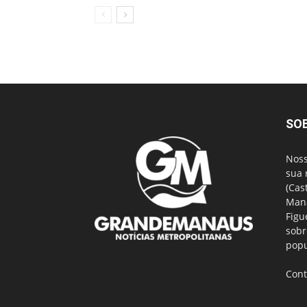
SO
Noss
sua 
(Cas
Mana
Figu
sobr
popu
Cont