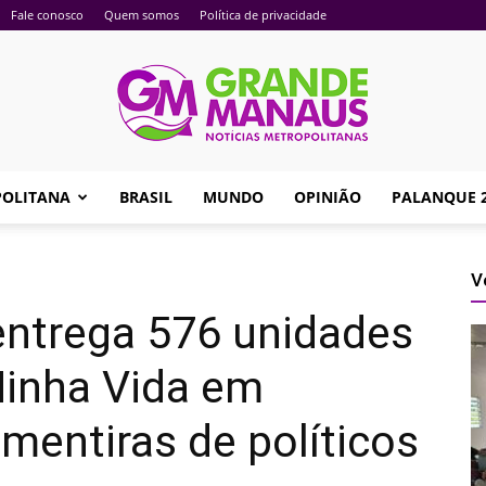
Fale conosco
Quem somos
Política de privacidade
POLITANA
BRASIL
MUNDO
OPINIÃO
PALANQUE 
Portal
V
entrega 576 unidades
Grande
inha Vida em
 mentiras de políticos