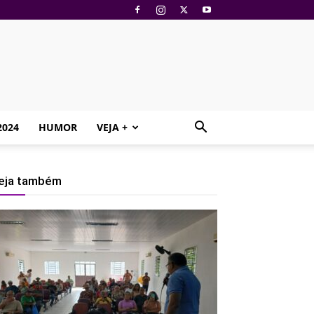
2024
HUMOR
VEJA +
eja também