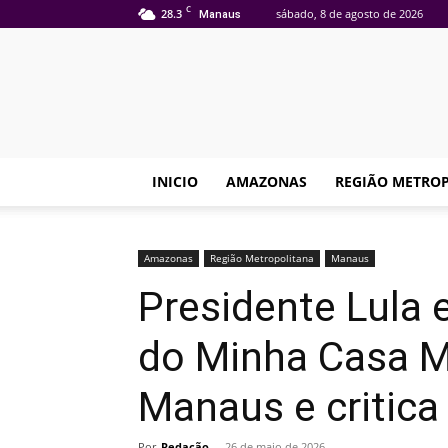
C
28.3
sábado, 8 de agosto de 2026
Manaus
INICIO
AMAZONAS
REGIÃO METRO
Amazonas
Região Metropolitana
Manaus
Presidente Lula 
do Minha Casa M
Manaus e critica
Por
Redação
-
26 de maio de 2026