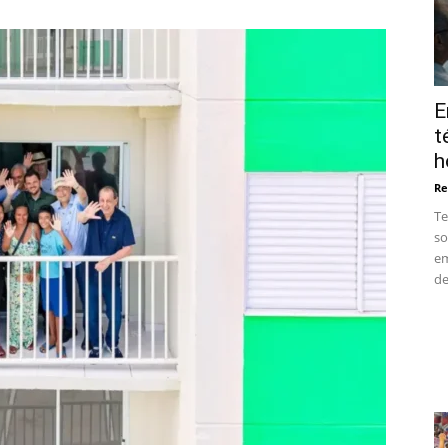
Manaus
E
t
h
Re
Te
so
em
de