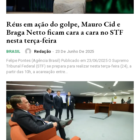
Réus em ação do golpe, Mauro Cid e
Braga Netto ficam cara a cara no STF
nesta terça-feira
Redação
-
23 De Junho De 2025
BRASIL
Felipe Pontes (Agência Brasil) Publicado em 23/06/2025 O Supremo
Tribunal Federal (STF) se prepara para realizar nesta terça-feira (24), a
partir das 10h, a acareação entre...