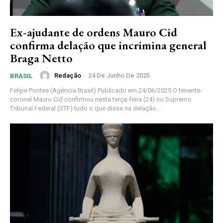
Ex-ajudante de ordens Mauro Cid
confirma delação que incrimina general
Braga Netto
Redação
-
24 De Junho De 2025
BRASIL
Felipe Pontes (Agência Brasil) Publicado em 24/06/2025 O tenente-
coronel Mauro Cid confirmou nesta terça-feira (24) no Supremo
Tribunal Federal (STF) tudo o que disse na delação...